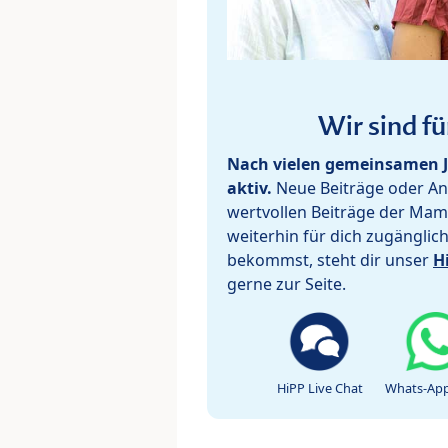
Wir sind fü
Nach vielen gemeinsamen J
aktiv.
Neue Beiträge oder Ant
wertvollen Beiträge der Mam
weiterhin für dich zugänglic
bekommst, steht dir unser
H
gerne zur Seite.
HiPP Live Chat
Whats-App