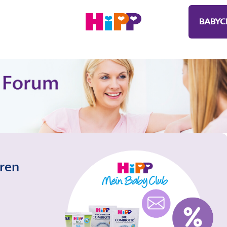
BABYC
eren