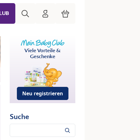
Suche
HiPP Mein Babyclub
Warenkorb
LUB
Viele Vorteile &
Geschenke
Neu registrieren
Suche
Suche