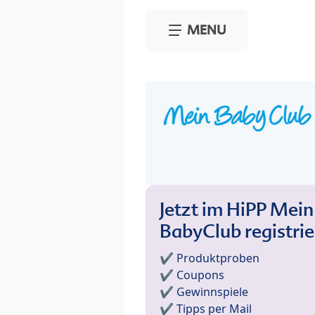
Skip to main content
MENU
Jetzt im HiPP Mein
BabyClub registri
✔️ Produktproben
✔️ Coupons
✔️ Gewinnspiele
✔️ Tipps per Mail