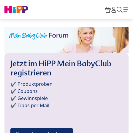
Skip to main content
Warenkor
HiPP M
Such
Jetzt im HiPP Mein BabyClub
registrieren
✔️ Produktproben
✔️ Coupons
✔️ Gewinnspiele
✔️ Tipps per Mail