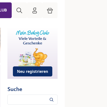
Suche
HiPP Mein Babyclub
Warenkorb
LUB
Viele Vorteile &
Geschenke
Neu registrieren
Suche
Suche