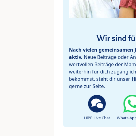
Wir sind fü
Nach vielen gemeinsamen J
aktiv.
Neue Beiträge oder Ant
wertvollen Beiträge der Mam
weiterhin für dich zugänglic
bekommst, steht dir unser
H
gerne zur Seite.
HiPP Live Chat
Whats-App