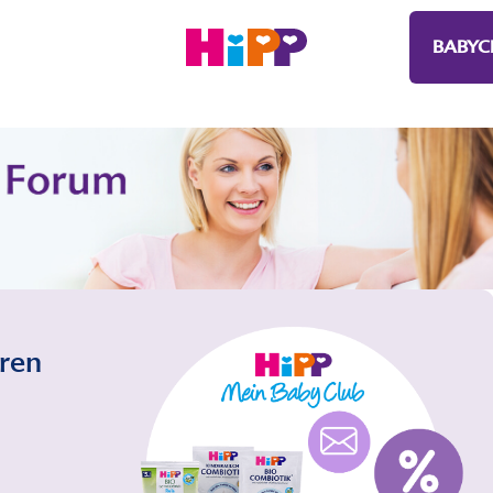
BABYC
eren