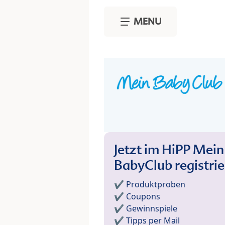
Skip to main content
MENU
Jetzt im HiPP Mein
BabyClub registri
✔️ Produktproben
✔️ Coupons
✔️ Gewinnspiele
✔️ Tipps per Mail