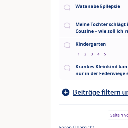
Watanabe Epilepsie
Meine Tochter schlägt 
Cousine – wie soll ich 
Kindergarten
1
2
3
4
5
Krankes Kleinkind kan
nur in der Federwiege 
Beiträge filtern u
Seite
1
v
Foren-Übersicht