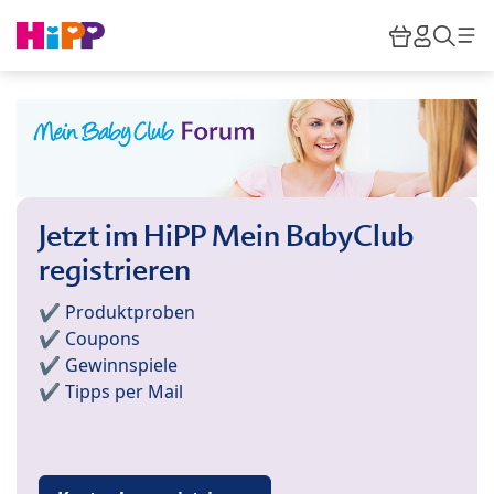
Skip to main content
Warenkor
HiPP M
Such
Jetzt im HiPP Mein BabyClub
registrieren
✔️ Produktproben
✔️ Coupons
✔️ Gewinnspiele
✔️ Tipps per Mail