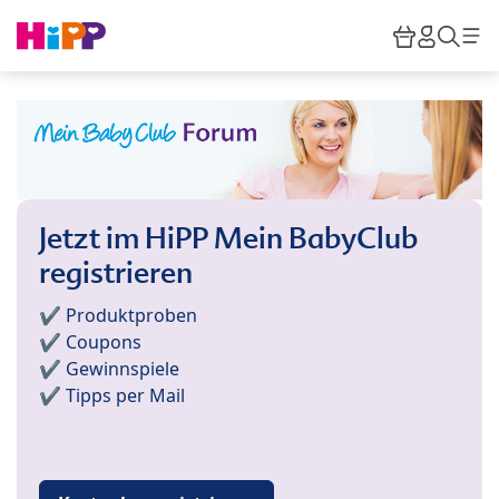
Skip to main content
Warenkor
HiPP M
Such
Jetzt im HiPP Mein BabyClub
registrieren
✔️ Produktproben
✔️ Coupons
✔️ Gewinnspiele
✔️ Tipps per Mail