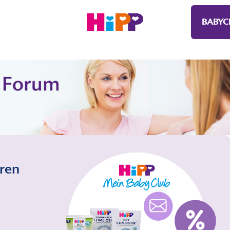
BABYC
eren