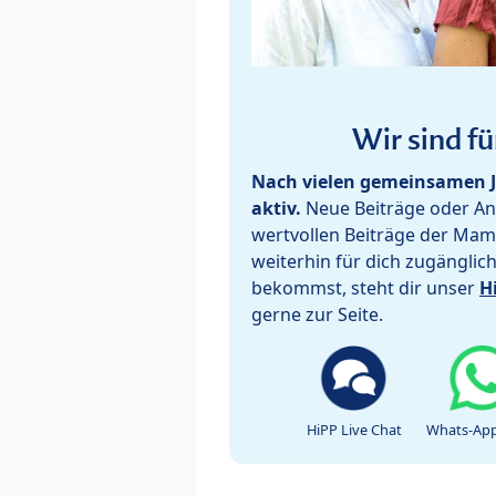
Wir sind fü
Nach vielen gemeinsamen J
aktiv.
Neue Beiträge oder Ant
wertvollen Beiträge der Mam
weiterhin für dich zugänglic
bekommst, steht dir unser
H
gerne zur Seite.
HiPP Live Chat
Whats-App