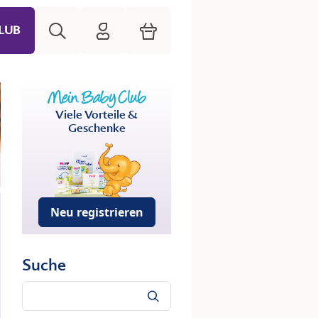
Suche
HiPP Mein Babyclub
Warenkorb
LUB
Viele Vorteile &
Geschenke
Neu registrieren
Suche
Suche