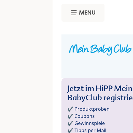
Skip to main content
MENU
Jetzt im HiPP Mein
BabyClub registri
✔️ Produktproben
✔️ Coupons
✔️ Gewinnspiele
✔️ Tipps per Mail