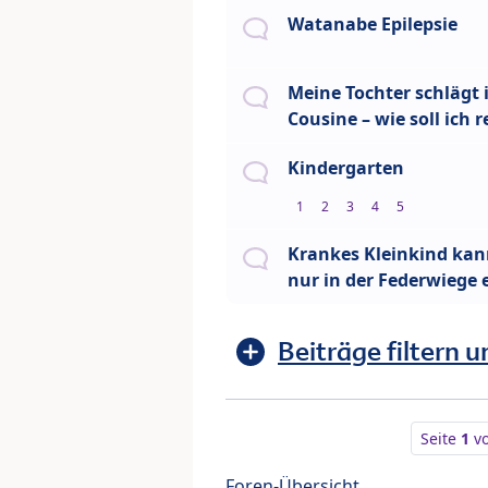
Watanabe Epilepsie
Meine Tochter schlägt 
Cousine – wie soll ich 
Kindergarten
1
2
3
4
5
Krankes Kleinkind kan
nur in der Federwiege 
Beiträge filtern u
Seite
1
v
Foren-Übersicht