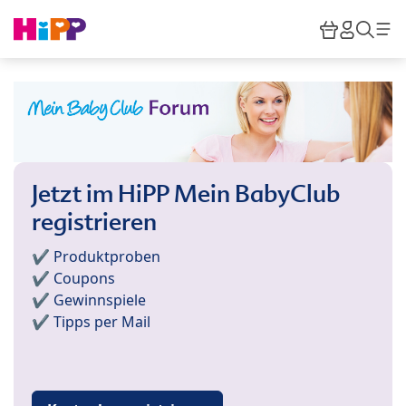
Skip to main content
Warenkor
HiPP M
Such
Jetzt im HiPP Mein BabyClub
registrieren
✔️ Produktproben
✔️ Coupons
✔️ Gewinnspiele
✔️ Tipps per Mail