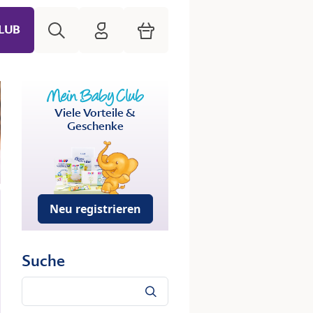
Suche
HiPP Mein Babyclub
Warenkorb
LUB
Viele Vorteile &
Geschenke
Neu registrieren
Suche
Suche