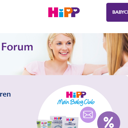
BABYC
eren