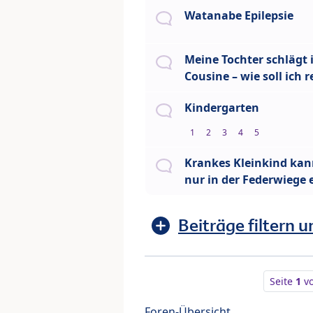
Watanabe Epilepsie
Meine Tochter schlägt 
Cousine – wie soll ich 
Kindergarten
1
2
3
4
5
Krankes Kleinkind kan
nur in der Federwiege 
Beiträge filtern u
Seite
1
v
Foren-Übersicht