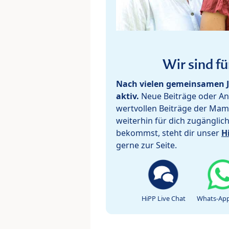
Wir sind fü
Nach vielen gemeinsamen J
aktiv.
Neue Beiträge oder Ant
wertvollen Beiträge der Mam
weiterhin für dich zugänglic
bekommst, steht dir unser
H
gerne zur Seite.
HiPP Live Chat
Whats-App