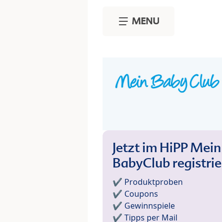
Skip to main content
MENU
Jetzt im HiPP Mein
BabyClub registri
✔️ Produktproben
✔️ Coupons
✔️ Gewinnspiele
✔️ Tipps per Mail