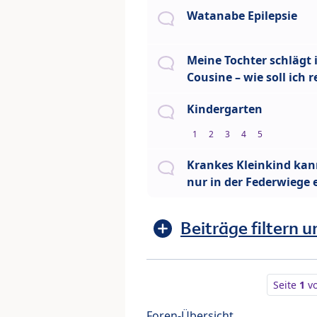
Watanabe Epilepsie
Meine Tochter schlägt 
Cousine – wie soll ich 
Kindergarten
1
2
3
4
5
Krankes Kleinkind kan
nur in der Federwiege 
Beiträge filtern u
Seite
1
v
Foren-Übersicht