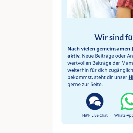
Wir sind fü
Nach vielen gemeinsamen J
aktiv.
Neue Beiträge oder Ant
wertvollen Beiträge der Mam
weiterhin für dich zugänglic
bekommst, steht dir unser
H
gerne zur Seite.
HiPP Live Chat
Whats-App