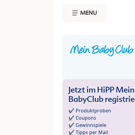
Skip to main content
MENU
Jetzt im HiPP Mein
BabyClub registri
✔️ Produktproben
✔️ Coupons
✔️ Gewinnspiele
✔️ Tipps per Mail