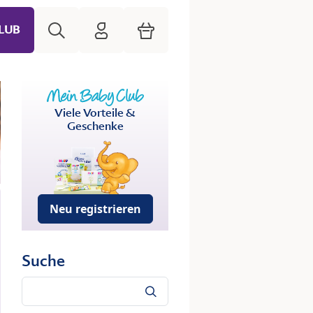
Suche
HiPP Mein Babyclub
Warenkorb
LUB
Viele Vorteile &
Geschenke
Neu registrieren
Suche
Suche