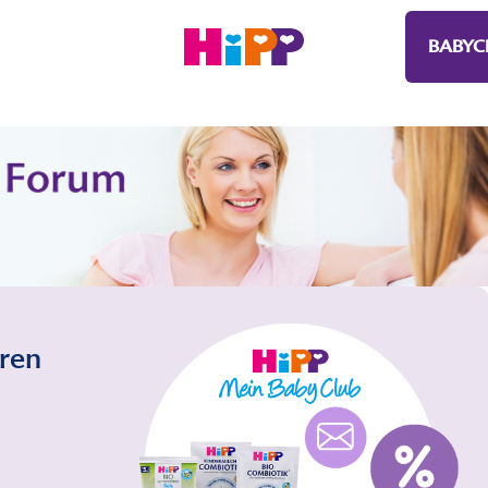
BABYC
eren