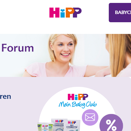
BABYC
eren