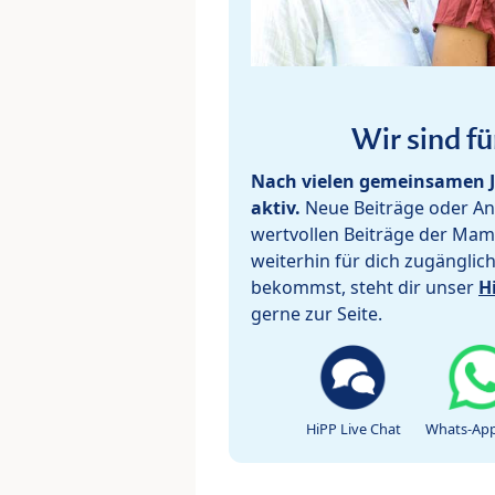
Wir sind fü
Nach vielen gemeinsamen J
aktiv.
Neue Beiträge oder Ant
wertvollen Beiträge der Mam
weiterhin für dich zugänglic
bekommst, steht dir unser
H
gerne zur Seite.
HiPP Live Chat
Whats-App