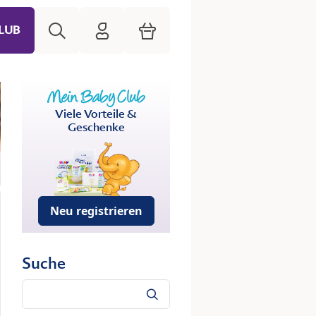
Suche
HiPP Mein Babyclub
Warenkorb
LUB
Viele Vorteile &
Geschenke
Neu registrieren
Suche
Suche