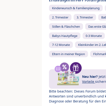
Erfahrungen im HiPP Forum geteil
Kinderwunsch & Familienplanung
2. Trimester
3. Trimester
Ba
Stillen & Fläschchen
Das erste Gl
Babys Hautpflege
0-3 Monate
7-12 Monate
Kleinkinder im 2. L
Eltern in meiner Region
Flohmar
Neu hier?
Jetz
Vorteile
sicher
Bitte beachten: Dieses Forum bilde
Antworten sind unverbindlich und 
Diagnose oder Beratung für den Ein