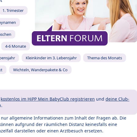
t
1. Trimester
bynamen
äschen
4-6 Monate
ebensjahr
Kleinkinder im 3. Lebensjahr
Thema des Monats
kt
Wichteln, Wanderpakete & Co
t
kostenlos im HiPP Mein BabyClub registrieren
und
deine Club-
n.
t nur allgemeine Informationen zum Inhalt der Fragen ab. Die
können aufgrund der räumlichen Distanz keinesfalls eine
zelfall darstellen oder einen Arztbesuch ersetzen.