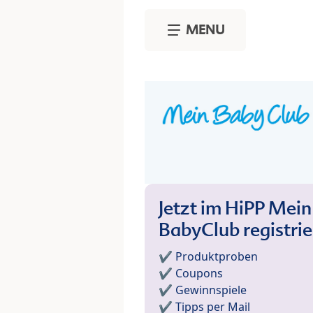
Skip to main content
MENU
Jetzt im HiPP Mein
BabyClub registri
✔️ Produktproben
✔️ Coupons
✔️ Gewinnspiele
✔️ Tipps per Mail