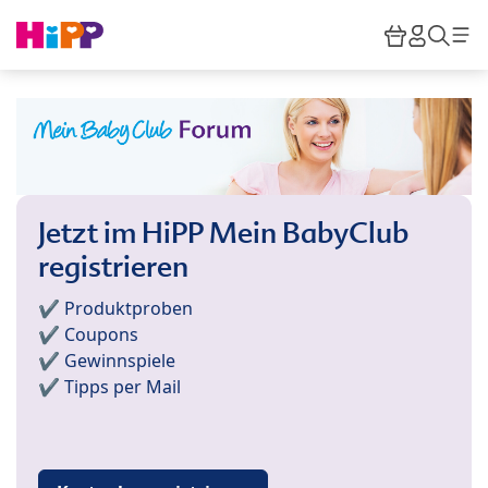
Skip to main content
Warenkor
HiPP M
Such
Jetzt im HiPP Mein BabyClub
registrieren
✔️ Produktproben
✔️ Coupons
✔️ Gewinnspiele
✔️ Tipps per Mail