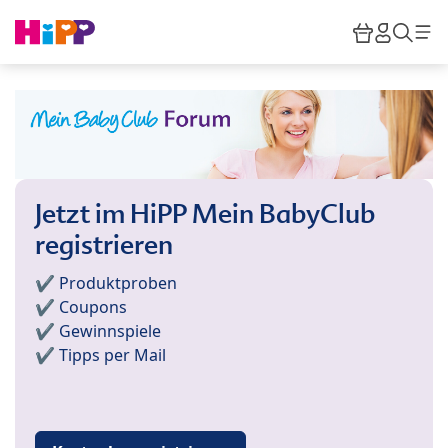
Skip to main content
Warenkor
HiPP M
Such
Jetzt im HiPP Mein BabyClub
registrieren
✔️ Produktproben
✔️ Coupons
✔️ Gewinnspiele
✔️ Tipps per Mail