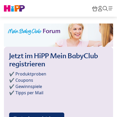
Skip to main content
Warenkor
HiPP M
Such
Jetzt im HiPP Mein BabyClub
registrieren
✔️ Produktproben
✔️ Coupons
✔️ Gewinnspiele
✔️ Tipps per Mail