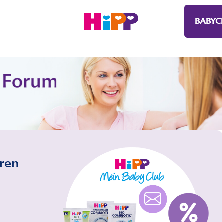
BABYC
eren