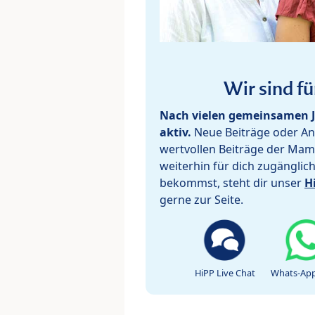
Wir sind fü
Nach vielen gemeinsamen J
aktiv.
Neue Beiträge oder Ant
wertvollen Beiträge der Mam
weiterhin für dich zugänglic
bekommst, steht dir unser
H
gerne zur Seite.
HiPP Live Chat
Whats-App