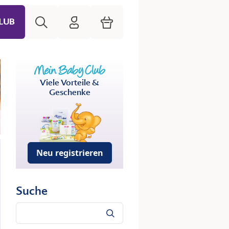
Suche
HiPP Mein Babyclub
Warenkorb
LUB
Viele Vorteile &
Geschenke
Neu registrieren
Suche
Suche