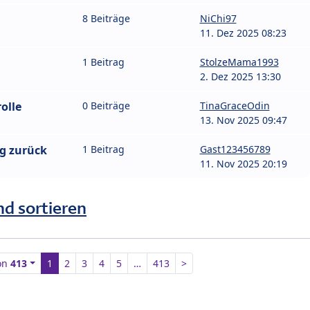
8 Beiträge
NiChi97
11. Dez 2025 08:23
1 Beitrag
StolzeMama1993
2. Dez 2025 13:30
olle
0 Beiträge
TinaGraceOdin
13. Nov 2025 09:47
ng zurück
1 Beitrag
Gast123456789
11. Nov 2025 20:19
nd sortieren
on
413
1
2
3
4
5
…
413
>