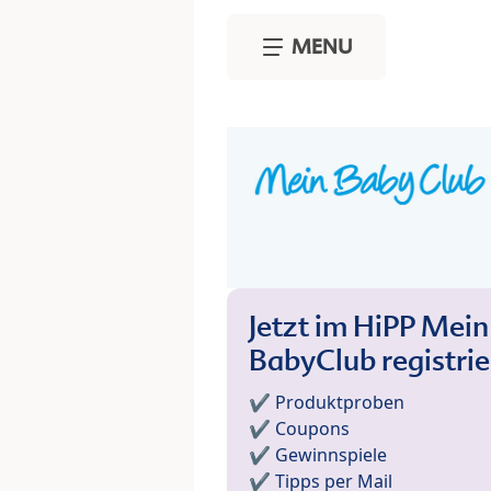
Skip to main content
MENU
Jetzt im HiPP Mein
BabyClub registri
✔️ Produktproben
✔️ Coupons
✔️ Gewinnspiele
✔️ Tipps per Mail