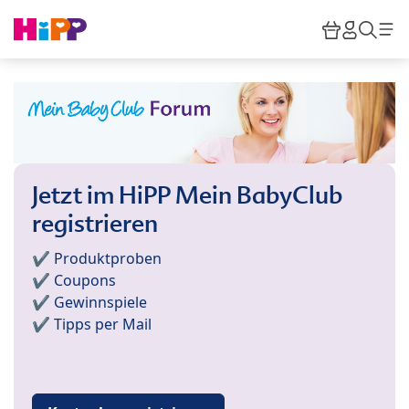
Skip to main content
Warenkor
HiPP M
Such
Jetzt im HiPP Mein BabyClub
registrieren
✔️ Produktproben
✔️ Coupons
✔️ Gewinnspiele
✔️ Tipps per Mail