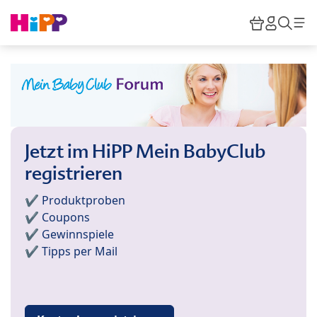
Skip to main content
Warenkor
HiPP M
Such
Jetzt im HiPP Mein BabyClub
registrieren
✔️ Produktproben
✔️ Coupons
✔️ Gewinnspiele
✔️ Tipps per Mail