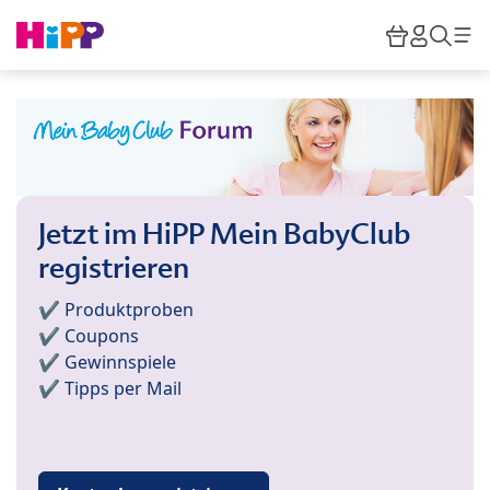
Skip to main content
Warenkor
HiPP M
Such
Jetzt im HiPP Mein BabyClub
registrieren
✔️ Produktproben
✔️ Coupons
✔️ Gewinnspiele
✔️ Tipps per Mail