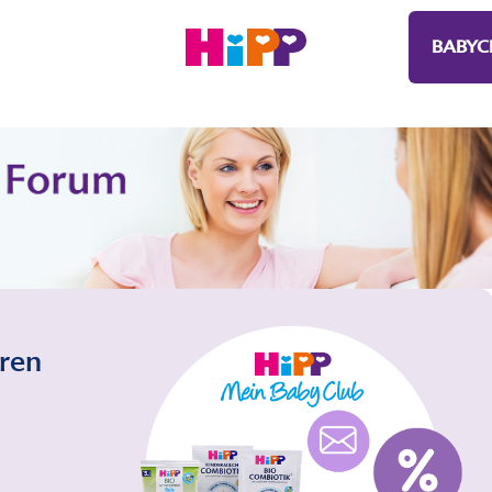
BABYC
eren