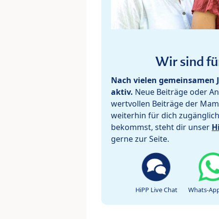
Wir sind fü
Nach vielen gemeinsamen J
aktiv.
Neue Beiträge oder Ant
wertvollen Beiträge der Mam
weiterhin für dich zugänglic
bekommst, steht dir unser
H
gerne zur Seite.
HiPP Live Chat
Whats-App