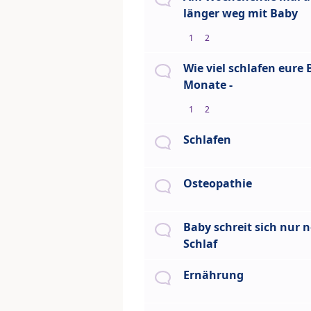
länger weg mit Baby
1
2
Wie viel schlafen eure 
Monate -
1
2
Schlafen
Osteopathie
Baby schreit sich nur 
Schlaf
Ernährung