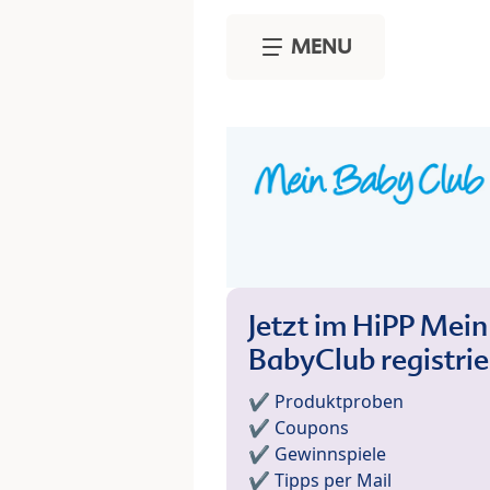
Skip to main content
MENU
Jetzt im HiPP Mein
BabyClub registri
✔️ Produktproben
✔️ Coupons
✔️ Gewinnspiele
✔️ Tipps per Mail