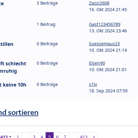
te
3 Beiträge
Zazzi2608
16. Okt 2024 21:45
1 Beitrag
Gast123456789
13. Okt 2024 23:46
tillen
0 Beiträge
Suessemaus23
10. Okt 2024 21:14
ft schlecht
0 Beiträge
Elsen90
10. Okt 2024 21:01
unruhig
t keine 10h
0 Beiträge
s1lv
18. Sep 2024 07:59
nd sortieren
n
413
1
…
3
4
5
6
7
…
413
>