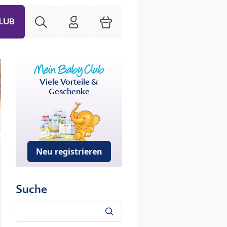
Suche
HiPP Mein Babyclub
Warenkorb
LUB
Viele Vorteile &
Geschenke
Neu registrieren
Suche
Suche