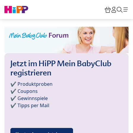
Skip to main content
Warenkor
HiPP M
Such
Jetzt im HiPP Mein BabyClub
registrieren
✔️ Produktproben
✔️ Coupons
✔️ Gewinnspiele
✔️ Tipps per Mail