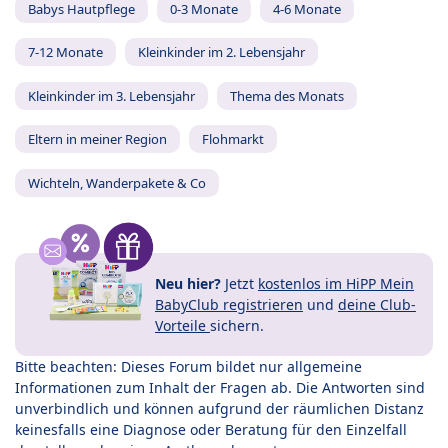
Babys Hautpflege
0-3 Monate
4-6 Monate
7-12 Monate
Kleinkinder im 2. Lebensjahr
Kleinkinder im 3. Lebensjahr
Thema des Monats
Eltern in meiner Region
Flohmarkt
Wichteln, Wanderpakete & Co
Neu hier?
Jetzt
kostenlos im HiPP Mein
BabyClub registrieren
und
deine Club-
Vorteile
sichern.
Bitte beachten: Dieses Forum bildet nur allgemeine
Informationen zum Inhalt der Fragen ab. Die Antworten sind
unverbindlich und können aufgrund der räumlichen Distanz
keinesfalls eine Diagnose oder Beratung für den Einzelfall