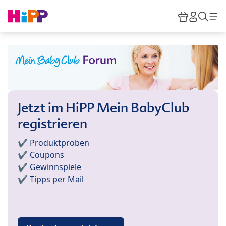
Skip to main content
Warenkor
HiPP M
Such
Jetzt im HiPP Mein BabyClub
registrieren
✔️ Produktproben
✔️ Coupons
✔️ Gewinnspiele
✔️ Tipps per Mail