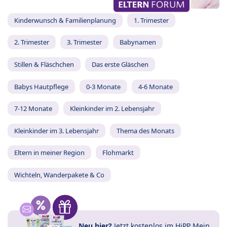
Kinderwunsch & Familienplanung
1. Trimester
2. Trimester
3. Trimester
Babynamen
Stillen & Fläschchen
Das erste Gläschen
Babys Hautpflege
0-3 Monate
4-6 Monate
7-12 Monate
Kleinkinder im 2. Lebensjahr
Kleinkinder im 3. Lebensjahr
Thema des Monats
Eltern in meiner Region
Flohmarkt
Wichteln, Wanderpakete & Co
Neu hier?
Jetzt
kostenlos im HiPP Mein