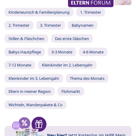
Kinderwunsch & Familienplanung
1. Trimester
2. Trimester
3. Trimester
Babynamen
Stillen & Fläschchen
Das erste Gläschen
Babys Hautpflege
0-3 Monate
4-6 Monate
7-12 Monate
Kleinkinder im 2. Lebensjahr
Kleinkinder im 3. Lebensjahr
Thema des Monats
Eltern in meiner Region
Flohmarkt
Wichteln, Wanderpakete & Co
Neu hier?
Jetzt
kostenlos im HiPP Mein