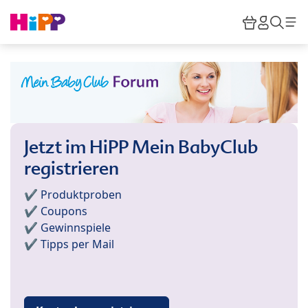
Skip to main content
Warenkor
HiPP M
Such
Jetzt im HiPP Mein BabyClub
registrieren
✔️ Produktproben
✔️ Coupons
✔️ Gewinnspiele
✔️ Tipps per Mail