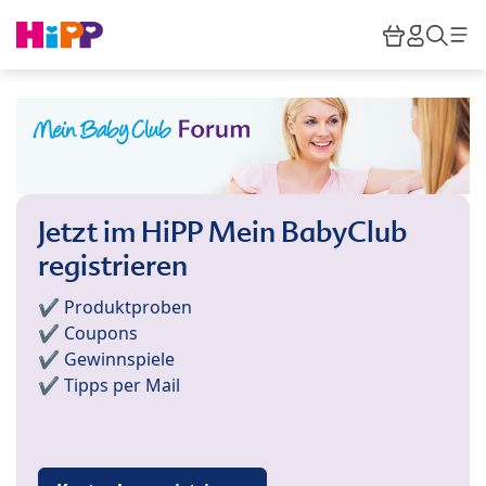
Skip to main content
Warenkor
HiPP M
Such
Jetzt im HiPP Mein BabyClub
registrieren
✔️ Produktproben
✔️ Coupons
✔️ Gewinnspiele
✔️ Tipps per Mail