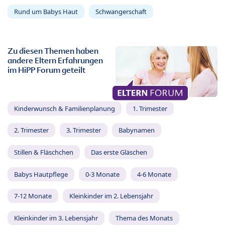
Rund um Babys Haut
Schwangerschaft
Zu diesen Themen haben
andere Eltern Erfahrungen
im HiPP Forum geteilt
Kinderwunsch & Familienplanung
1. Trimester
2. Trimester
3. Trimester
Babynamen
Stillen & Fläschchen
Das erste Gläschen
Babys Hautpflege
0-3 Monate
4-6 Monate
7-12 Monate
Kleinkinder im 2. Lebensjahr
Kleinkinder im 3. Lebensjahr
Thema des Monats