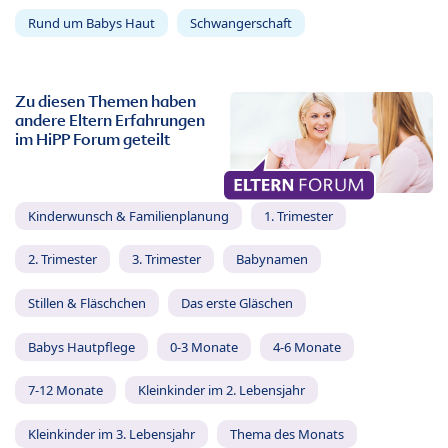
Rund um Babys Haut
Schwangerschaft
Zu diesen Themen haben
andere Eltern Erfahrungen
im HiPP Forum geteilt
Kinderwunsch & Familienplanung
1. Trimester
2. Trimester
3. Trimester
Babynamen
Stillen & Fläschchen
Das erste Gläschen
Babys Hautpflege
0-3 Monate
4-6 Monate
7-12 Monate
Kleinkinder im 2. Lebensjahr
Kleinkinder im 3. Lebensjahr
Thema des Monats