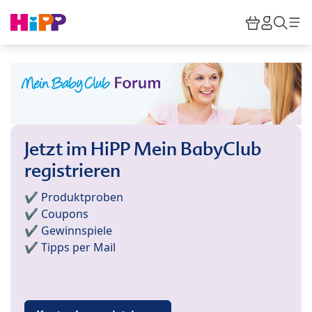
Skip to main content
Warenkor
HiPP M
Such
Jetzt im HiPP Mein BabyClub
registrieren
✔️ Produktproben
✔️ Coupons
✔️ Gewinnspiele
✔️ Tipps per Mail