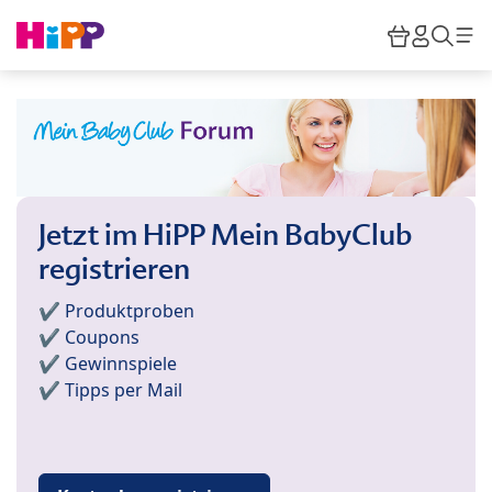
Skip to main content
Warenkor
HiPP M
Such
Jetzt im HiPP Mein BabyClub
registrieren
✔️ Produktproben
✔️ Coupons
✔️ Gewinnspiele
✔️ Tipps per Mail