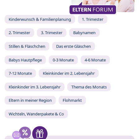
Kinderwunsch & Familienplanung
1. Trimester
2. Trimester
3. Trimester
Babynamen
Stillen & Fläschchen
Das erste Gläschen
Babys Hautpflege
0-3 Monate
4-6 Monate
7-12 Monate
Kleinkinder im 2. Lebensjahr
Kleinkinder im 3. Lebensjahr
Thema des Monats
Eltern in meiner Region
Flohmarkt
Wichteln, Wanderpakete & Co