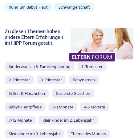
Rund um Babys Haut
Schwangerschaft
Zu diesen Themen haben
andere Eltern Erfahrungen
im HiPP Forum geteilt
Kinderwunsch & Familienplanung
1. Trimester
2. Trimester
3. Trimester
Babynamen
Stillen & Fläschchen
Das erste Gläschen
Babys Hautpflege
0-3 Monate
4-6 Monate
7-12 Monate
Kleinkinder im 2. Lebensjahr
Kleinkinder im 3. Lebensjahr
Thema des Monats