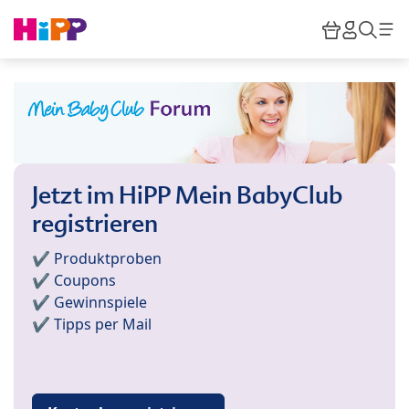
Skip to main content
Warenkor
HiPP M
Such
Jetzt im HiPP Mein BabyClub
registrieren
✔️ Produktproben
✔️ Coupons
✔️ Gewinnspiele
✔️ Tipps per Mail