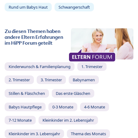
Rund um Babys Haut
Schwangerschaft
Zu diesen Themen haben
andere Eltern Erfahrungen
im HiPP Forum geteilt
Kinderwunsch & Familienplanung
1. Trimester
2. Trimester
3. Trimester
Babynamen
Stillen & Fläschchen
Das erste Gläschen
Babys Hautpflege
0-3 Monate
4-6 Monate
7-12 Monate
Kleinkinder im 2. Lebensjahr
Kleinkinder im 3. Lebensjahr
Thema des Monats