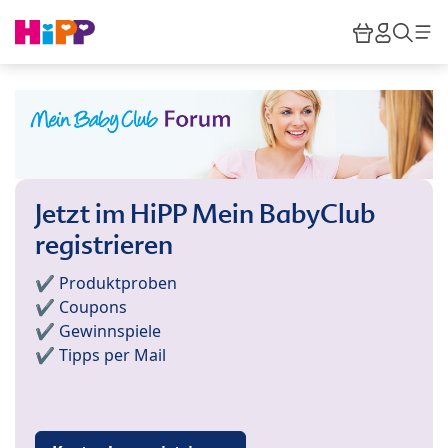
Skip to main content
Warenkor
HiPP M
Such
Jetzt im HiPP Mein BabyClub
registrieren
✔️ Produktproben
✔️ Coupons
✔️ Gewinnspiele
✔️ Tipps per Mail