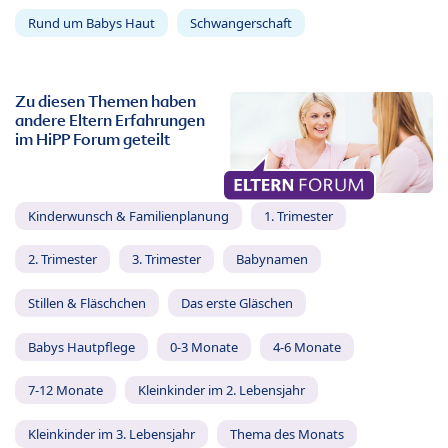
Rund um Babys Haut
Schwangerschaft
Zu diesen Themen haben
andere Eltern Erfahrungen
im HiPP Forum geteilt
Kinderwunsch & Familienplanung
1. Trimester
2. Trimester
3. Trimester
Babynamen
Stillen & Fläschchen
Das erste Gläschen
Babys Hautpflege
0-3 Monate
4-6 Monate
7-12 Monate
Kleinkinder im 2. Lebensjahr
Kleinkinder im 3. Lebensjahr
Thema des Monats