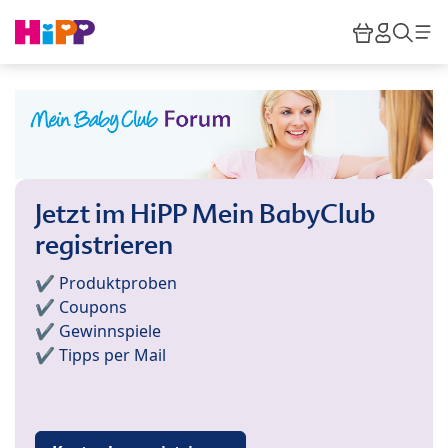
Skip to main content
Warenkor
HiPP M
Such
Jetzt im HiPP Mein BabyClub
registrieren
✔️ Produktproben
✔️ Coupons
✔️ Gewinnspiele
✔️ Tipps per Mail