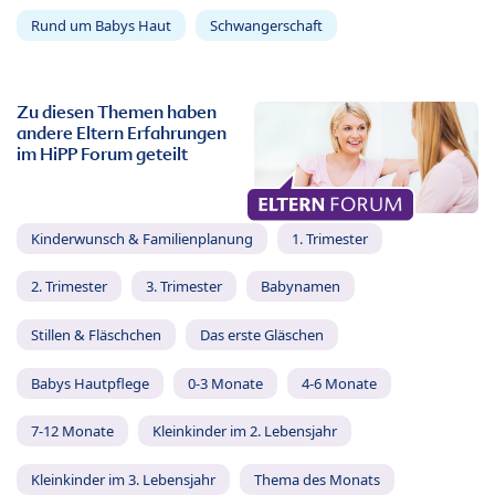
Rund um Babys Haut
Schwangerschaft
Zu diesen Themen haben
andere Eltern Erfahrungen
im HiPP Forum geteilt
Kinderwunsch & Familienplanung
1. Trimester
2. Trimester
3. Trimester
Babynamen
Stillen & Fläschchen
Das erste Gläschen
Babys Hautpflege
0-3 Monate
4-6 Monate
7-12 Monate
Kleinkinder im 2. Lebensjahr
Kleinkinder im 3. Lebensjahr
Thema des Monats