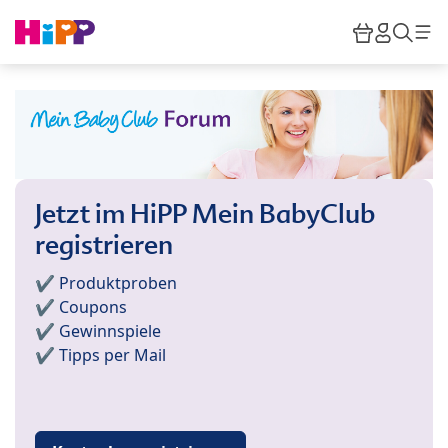
Skip to main content
Warenkor
HiPP M
Such
Jetzt im HiPP Mein BabyClub
registrieren
✔️ Produktproben
✔️ Coupons
✔️ Gewinnspiele
✔️ Tipps per Mail