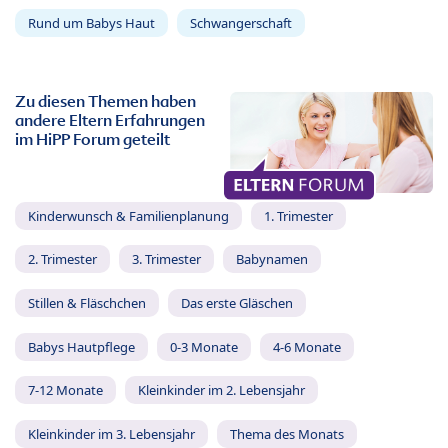
Rund um Babys Haut
Schwangerschaft
Zu diesen Themen haben
andere Eltern Erfahrungen
im HiPP Forum geteilt
Kinderwunsch & Familienplanung
1. Trimester
2. Trimester
3. Trimester
Babynamen
Stillen & Fläschchen
Das erste Gläschen
Babys Hautpflege
0-3 Monate
4-6 Monate
7-12 Monate
Kleinkinder im 2. Lebensjahr
Kleinkinder im 3. Lebensjahr
Thema des Monats