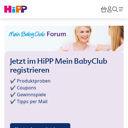
Skip to main content
Warenkor
HiPP M
Such
Jetzt im HiPP Mein BabyClub
registrieren
✔️ Produktproben
✔️ Coupons
✔️ Gewinnspiele
✔️ Tipps per Mail