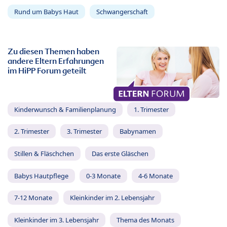
Rund um Babys Haut
Schwangerschaft
Zu diesen Themen haben
andere Eltern Erfahrungen
im HiPP Forum geteilt
Kinderwunsch & Familienplanung
1. Trimester
2. Trimester
3. Trimester
Babynamen
Stillen & Fläschchen
Das erste Gläschen
Babys Hautpflege
0-3 Monate
4-6 Monate
7-12 Monate
Kleinkinder im 2. Lebensjahr
Kleinkinder im 3. Lebensjahr
Thema des Monats