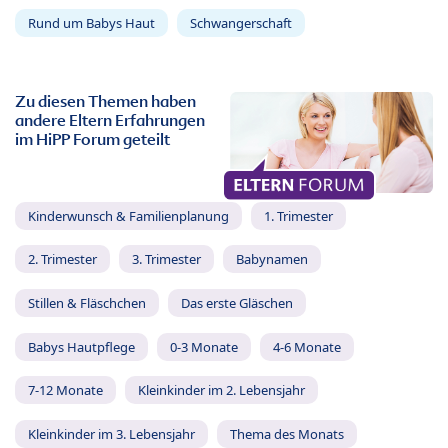
Rund um Babys Haut
Schwangerschaft
Zu diesen Themen haben
andere Eltern Erfahrungen
im HiPP Forum geteilt
Kinderwunsch & Familienplanung
1. Trimester
2. Trimester
3. Trimester
Babynamen
Stillen & Fläschchen
Das erste Gläschen
Babys Hautpflege
0-3 Monate
4-6 Monate
7-12 Monate
Kleinkinder im 2. Lebensjahr
Kleinkinder im 3. Lebensjahr
Thema des Monats