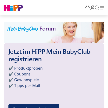
Skip to main content
Warenkor
HiPP M
Such
Jetzt im HiPP Mein BabyClub
registrieren
✔️ Produktproben
✔️ Coupons
✔️ Gewinnspiele
✔️ Tipps per Mail