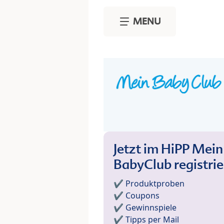
Skip to main content
MENU
Jetzt im HiPP Mein
BabyClub registri
✔️ Produktproben
✔️ Coupons
✔️ Gewinnspiele
✔️ Tipps per Mail