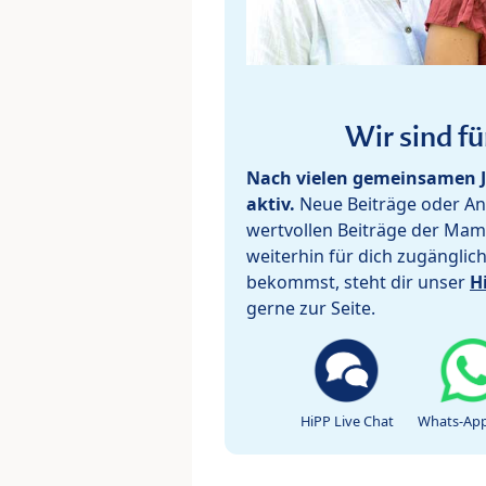
Wir sind fü
Nach vielen gemeinsamen J
aktiv.
Neue Beiträge oder Ant
wertvollen Beiträge der Mam
weiterhin für dich zugänglic
bekommst, steht dir unser
H
gerne zur Seite.
HiPP Live Chat
Whats-App