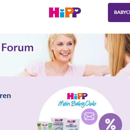
BABYC
eren