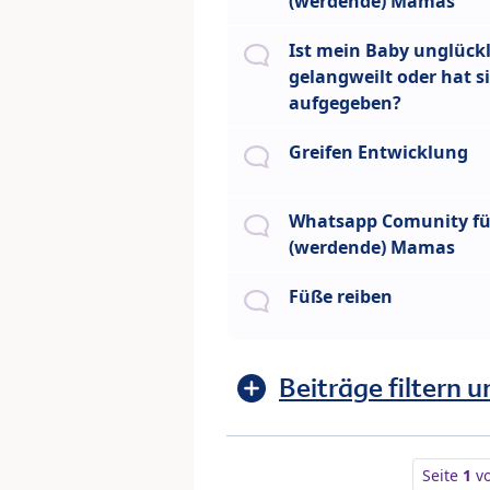
(werdende) Mamas
Ist mein Baby unglückl
gelangweilt oder hat s
aufgegeben?
Greifen Entwicklung
Whatsapp Comunity fü
(werdende) Mamas
Füße reiben
Beiträge filtern u
Seite
1
v