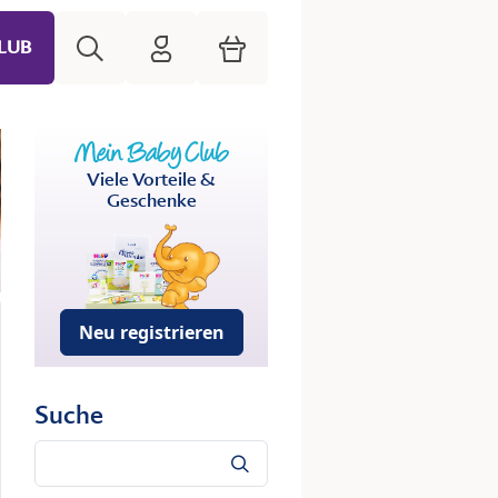
Suche
HiPP Mein Babyclub
Warenkorb
LUB
Viele Vorteile &
Geschenke
Neu registrieren
Suche
Suche