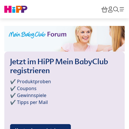
Skip to main content
Warenkor
HiPP M
Such
Jetzt im HiPP Mein BabyClub
registrieren
✔️ Produktproben
✔️ Coupons
✔️ Gewinnspiele
✔️ Tipps per Mail