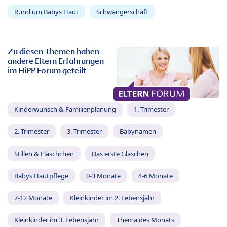
Rund um Babys Haut
Schwangerschaft
Zu diesen Themen haben
andere Eltern Erfahrungen
im HiPP Forum geteilt
Kinderwunsch & Familienplanung
1. Trimester
2. Trimester
3. Trimester
Babynamen
Stillen & Fläschchen
Das erste Gläschen
Babys Hautpflege
0-3 Monate
4-6 Monate
7-12 Monate
Kleinkinder im 2. Lebensjahr
Kleinkinder im 3. Lebensjahr
Thema des Monats