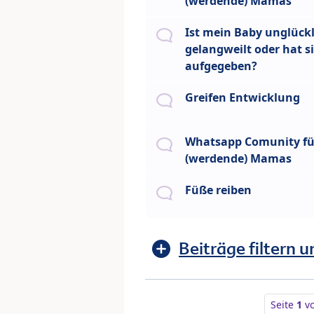
(werdende) Mamas
Ist mein Baby unglückl
gelangweilt oder hat s
aufgegeben?
Greifen Entwicklung
Whatsapp Comunity fü
(werdende) Mamas
Füße reiben
Beiträge filtern u
Seite
1
v