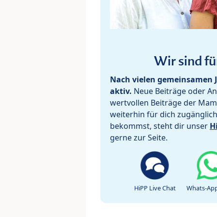
Wir sind fü
Nach vielen gemeinsamen J
aktiv.
Neue Beiträge oder Ant
wertvollen Beiträge der Mam
weiterhin für dich zugänglic
bekommst, steht dir unser
H
gerne zur Seite.
HiPP Live Chat
Whats-App