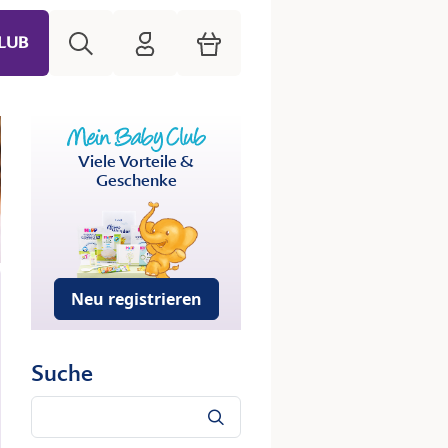
Suche
HiPP Mein Babyclub
Warenkorb
LUB
Viele Vorteile &
Geschenke
Neu registrieren
Suche
Suche