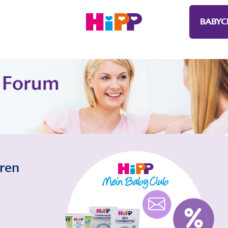
BABYC
eren