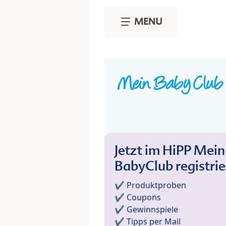
Skip to main content
MENU
Jetzt im HiPP Mein
BabyClub registri
✔️ Produktproben
✔️ Coupons
✔️ Gewinnspiele
✔️ Tipps per Mail