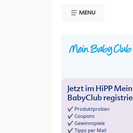
Skip to main content
MENU
Jetzt im HiPP Mein
BabyClub registri
✔️ Produktproben
✔️ Coupons
✔️ Gewinnspiele
✔️ Tipps per Mail