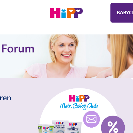
BABYC
eren