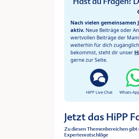
Hast du Fragen? De
Nach vielen gemeinsamen J
aktiv.
Neue Beiträge oder Ant
wertvollen Beiträge der Mam
weiterhin für dich zugänglic
bekommst, steht dir unser
H
gerne zur Seite.
HiPP Live Chat
Whats-App
Jetzt das HiPP 
Zu diesen Themenbereichen gibt 
Expertenratschläge