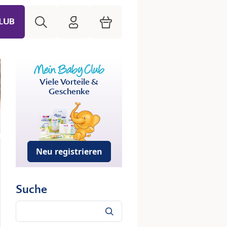
Suche
HiPP Mein Babyclub
Warenkorb
LUB
Viele Vorteile &
Geschenke
Neu registrieren
Suche
Suche