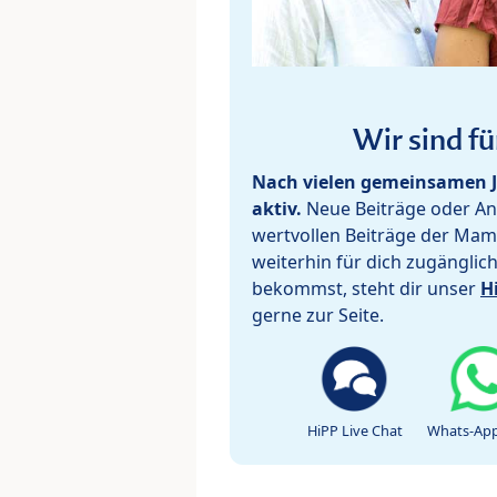
Wir sind fü
Nach vielen gemeinsamen J
aktiv.
Neue Beiträge oder Ant
wertvollen Beiträge der Mam
weiterhin für dich zugänglic
bekommst, steht dir unser
H
gerne zur Seite.
HiPP Live Chat
Whats-App