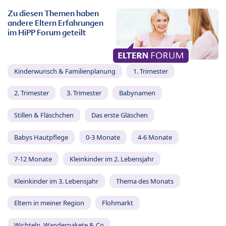
Zu diesen Themen haben
andere Eltern Erfahrungen
im HiPP Forum geteilt
Kinderwunsch & Familienplanung
1. Trimester
2. Trimester
3. Trimester
Babynamen
Stillen & Fläschchen
Das erste Gläschen
Babys Hautpflege
0-3 Monate
4-6 Monate
7-12 Monate
Kleinkinder im 2. Lebensjahr
Kleinkinder im 3. Lebensjahr
Thema des Monats
Eltern in meiner Region
Flohmarkt
Wichteln, Wanderpakete & Co