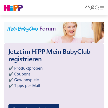
Skip to main content
Warenkor
HiPP M
Such
Jetzt im HiPP Mein BabyClub
registrieren
✔️ Produktproben
✔️ Coupons
✔️ Gewinnspiele
✔️ Tipps per Mail