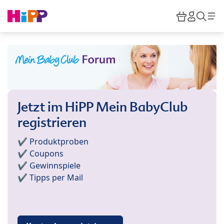
Skip to main content
Warenkor
HiPP M
Such
Jetzt im HiPP Mein BabyClub
registrieren
✔️ Produktproben
✔️ Coupons
✔️ Gewinnspiele
✔️ Tipps per Mail