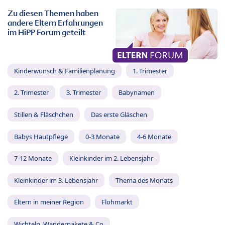
Zu diesen Themen haben
andere Eltern Erfahrungen
im HiPP Forum geteilt
Kinderwunsch & Familienplanung
1. Trimester
2. Trimester
3. Trimester
Babynamen
Stillen & Fläschchen
Das erste Gläschen
Babys Hautpflege
0-3 Monate
4-6 Monate
7-12 Monate
Kleinkinder im 2. Lebensjahr
Kleinkinder im 3. Lebensjahr
Thema des Monats
Eltern in meiner Region
Flohmarkt
Wichteln, Wanderpakete & Co