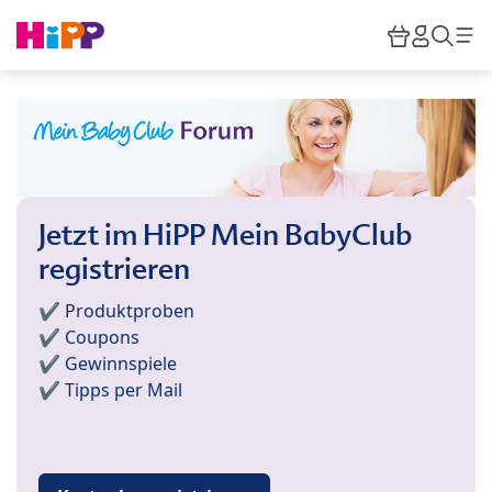
Skip to main content
Warenkor
HiPP M
Such
Jetzt im HiPP Mein BabyClub
registrieren
✔️ Produktproben
✔️ Coupons
✔️ Gewinnspiele
✔️ Tipps per Mail