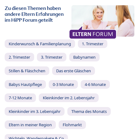
Zu diesen Themen haben
andere Eltern Erfahrungen
im HiPP Forum geteilt
Kinderwunsch & Familienplanung
1. Trimester
2. Trimester
3. Trimester
Babynamen
Stillen & Fläschchen
Das erste Gläschen
Babys Hautpflege
0-3 Monate
4-6 Monate
7-12 Monate
Kleinkinder im 2. Lebensjahr
Kleinkinder im 3. Lebensjahr
Thema des Monats
Eltern in meiner Region
Flohmarkt
Wichteln, Wanderpakete & Co