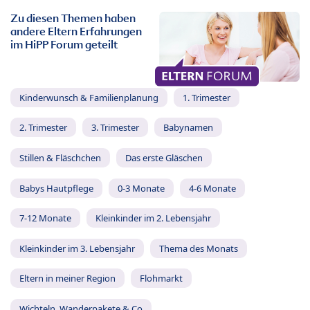
Zu diesen Themen haben
andere Eltern Erfahrungen
im HiPP Forum geteilt
Kinderwunsch & Familienplanung
1. Trimester
2. Trimester
3. Trimester
Babynamen
Stillen & Fläschchen
Das erste Gläschen
Babys Hautpflege
0-3 Monate
4-6 Monate
7-12 Monate
Kleinkinder im 2. Lebensjahr
Kleinkinder im 3. Lebensjahr
Thema des Monats
Eltern in meiner Region
Flohmarkt
Wichteln, Wanderpakete & Co