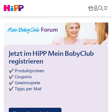
Skip to main content
Warenkor
HiPP M
Such
Jetzt im HiPP Mein BabyClub
registrieren
✔️ Produktproben
✔️ Coupons
✔️ Gewinnspiele
✔️ Tipps per Mail