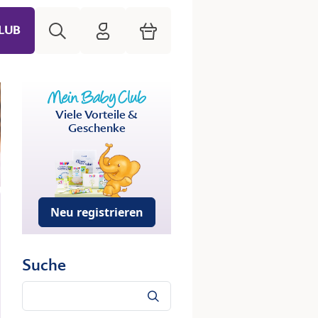
Suche
HiPP Mein Babyclub
Warenkorb
LUB
Viele Vorteile &
Geschenke
Neu registrieren
Suche
Suche