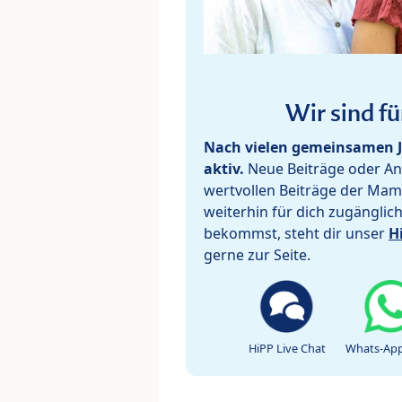
Wir sind fü
Nach vielen gemeinsamen J
aktiv.
Neue Beiträge oder Ant
wertvollen Beiträge der Mam
weiterhin für dich zugänglic
bekommst, steht dir unser
H
gerne zur Seite.
HiPP Live Chat
Whats-App