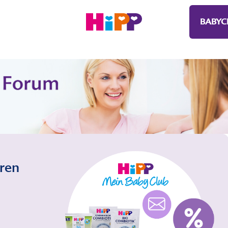
BABYC
eren