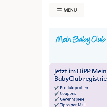
Skip to main content
MENU
Jetzt im HiPP Mein
BabyClub registri
✔️ Produktproben
✔️ Coupons
✔️ Gewinnspiele
✔️ Tipps per Mail