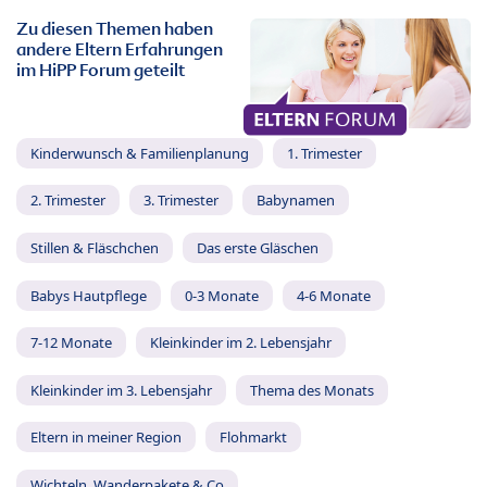
Zu diesen Themen haben
andere Eltern Erfahrungen
im HiPP Forum geteilt
Kinderwunsch & Familienplanung
1. Trimester
2. Trimester
3. Trimester
Babynamen
Stillen & Fläschchen
Das erste Gläschen
Babys Hautpflege
0-3 Monate
4-6 Monate
7-12 Monate
Kleinkinder im 2. Lebensjahr
Kleinkinder im 3. Lebensjahr
Thema des Monats
Eltern in meiner Region
Flohmarkt
Wichteln, Wanderpakete & Co