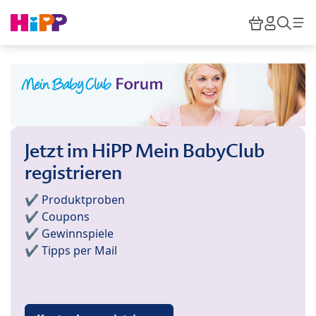
Skip to main content
Warenkor
HiPP M
Such
Jetzt im HiPP Mein BabyClub
registrieren
✔️ Produktproben
✔️ Coupons
✔️ Gewinnspiele
✔️ Tipps per Mail