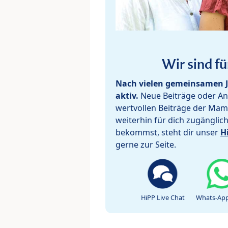
Wir sind fü
Nach vielen gemeinsamen J
aktiv.
Neue Beiträge oder Ant
wertvollen Beiträge der Mam
weiterhin für dich zugänglic
bekommst, steht dir unser
H
gerne zur Seite.
HiPP Live Chat
Whats-App