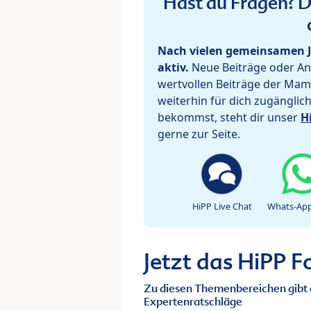
Hast du Fragen? De
Nach vielen gemeinsamen J
aktiv.
Neue Beiträge oder Ant
wertvollen Beiträge der Mam
weiterhin für dich zugänglic
bekommst, steht dir unser
H
gerne zur Seite.
HiPP Live Chat
Whats-App
Jetzt das HiPP 
Zu diesen Themenbereichen gibt 
Expertenratschläge