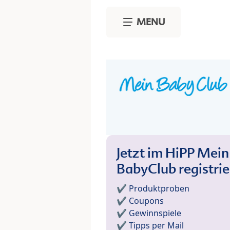
Skip to main content
MENU
Jetzt im HiPP Mein
BabyClub registri
✔️ Produktproben
✔️ Coupons
✔️ Gewinnspiele
✔️ Tipps per Mail