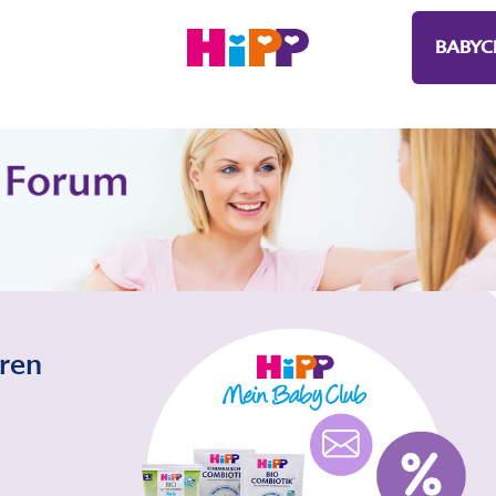
BABYC
eren