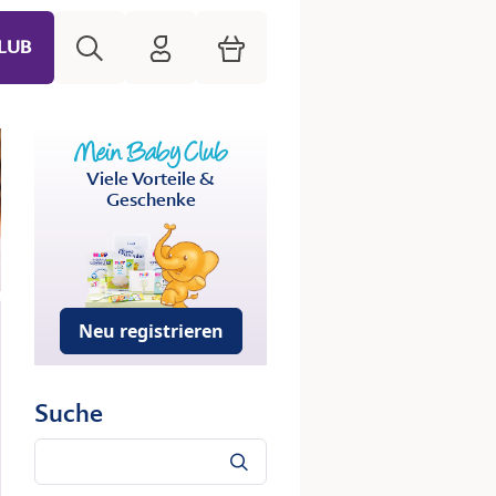
Suche
HiPP Mein Babyclub
Warenkorb
LUB
Viele Vorteile &
Geschenke
Neu registrieren
Suche
Suche