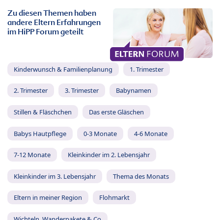
Zu diesen Themen haben
andere Eltern Erfahrungen
im HiPP Forum geteilt
Kinderwunsch & Familienplanung
1. Trimester
2. Trimester
3. Trimester
Babynamen
Stillen & Fläschchen
Das erste Gläschen
Babys Hautpflege
0-3 Monate
4-6 Monate
7-12 Monate
Kleinkinder im 2. Lebensjahr
Kleinkinder im 3. Lebensjahr
Thema des Monats
Eltern in meiner Region
Flohmarkt
Wichteln, Wanderpakete & Co