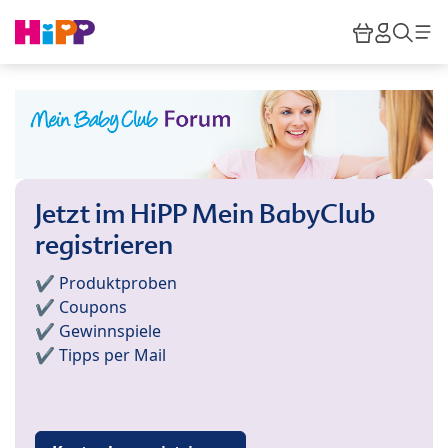
Skip to main content
Warenkor
HiPP M
Such
Jetzt im HiPP Mein BabyClub
registrieren
✔️ Produktproben
✔️ Coupons
✔️ Gewinnspiele
✔️ Tipps per Mail