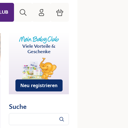
Suche
HiPP Mein Babyclub
Warenkorb
LUB
Viele Vorteile &
Geschenke
Neu registrieren
Suche
Suche