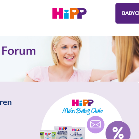
BABYC
eren