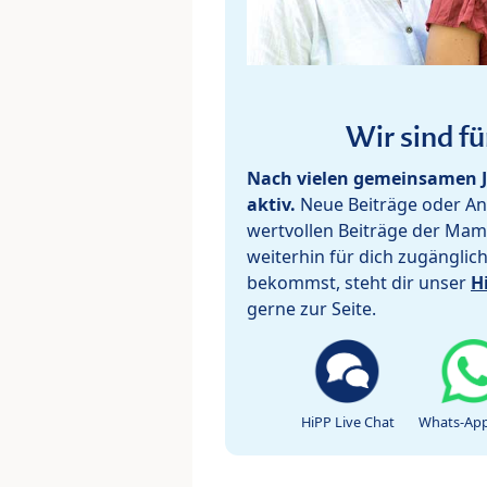
Wir sind fü
Nach vielen gemeinsamen J
aktiv.
Neue Beiträge oder Ant
wertvollen Beiträge der Mam
weiterhin für dich zugänglic
bekommst, steht dir unser
H
gerne zur Seite.
HiPP Live Chat
Whats-App