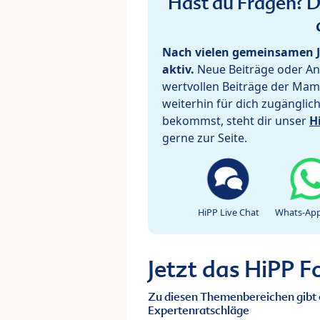
Hast du Fragen? De
Nach vielen gemeinsamen J
aktiv.
Neue Beiträge oder Ant
wertvollen Beiträge der Mam
weiterhin für dich zugänglic
bekommst, steht dir unser
H
gerne zur Seite.
HiPP Live Chat
Whats-App
Jetzt das HiPP 
Zu diesen Themenbereichen gibt 
Expertenratschläge