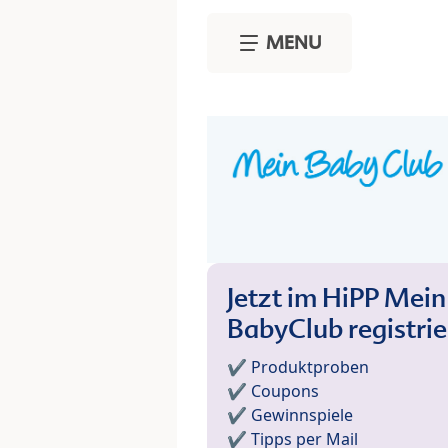
Skip to main content
MENU
Jetzt im HiPP Mein
BabyClub registri
✔️ Produktproben
✔️ Coupons
✔️ Gewinnspiele
✔️ Tipps per Mail