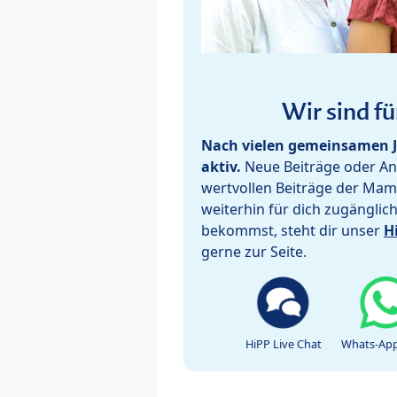
Wir sind fü
Nach vielen gemeinsamen J
aktiv.
Neue Beiträge oder Ant
wertvollen Beiträge der Mam
weiterhin für dich zugänglic
bekommst, steht dir unser
H
gerne zur Seite.
HiPP Live Chat
Whats-App