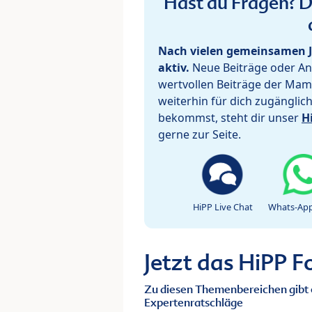
Hast du Fragen? De
Nach vielen gemeinsamen J
aktiv.
Neue Beiträge oder Ant
wertvollen Beiträge der Mam
weiterhin für dich zugänglic
bekommst, steht dir unser
H
gerne zur Seite.
HiPP Live Chat
Whats-App
Jetzt das HiPP 
Zu diesen Themenbereichen gibt 
Expertenratschläge