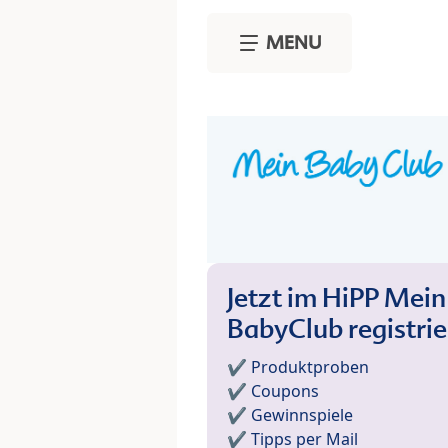
Skip to main content
MENU
Jetzt im HiPP Mein
BabyClub registri
✔️ Produktproben
✔️ Coupons
✔️ Gewinnspiele
✔️ Tipps per Mail