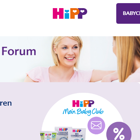
BABYC
eren