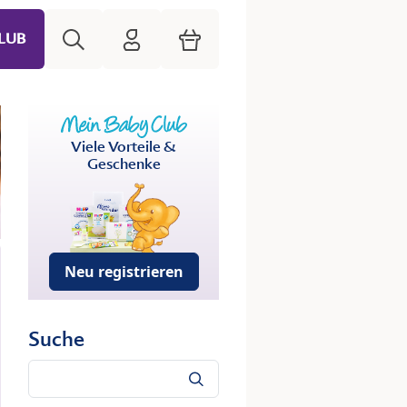
Suche
HiPP Mein Babyclub
Warenkorb
LUB
Viele Vorteile &
Geschenke
Neu registrieren
Suche
Suche