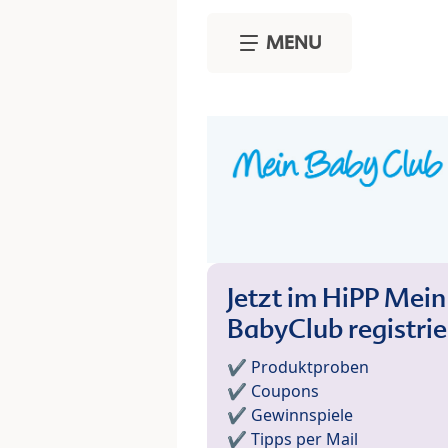
Skip to main content
MENU
Jetzt im HiPP Mein
BabyClub registri
✔️ Produktproben
✔️ Coupons
✔️ Gewinnspiele
✔️ Tipps per Mail