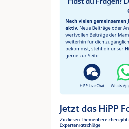
Hast du Fragen? De
Nach vielen gemeinsamen J
aktiv.
Neue Beiträge oder Ant
wertvollen Beiträge der Mam
weiterhin für dich zugänglic
bekommst, steht dir unser
H
gerne zur Seite.
HiPP Live Chat
Whats-App
Jetzt das HiPP 
Zu diesen Themenbereichen gibt 
Expertenratschläge