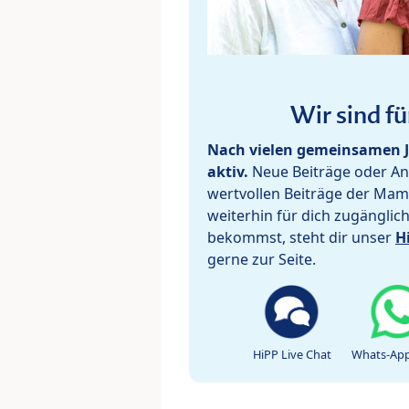
Wir sind fü
Nach vielen gemeinsamen J
aktiv.
Neue Beiträge oder Ant
wertvollen Beiträge der Mam
weiterhin für dich zugänglic
bekommst, steht dir unser
H
gerne zur Seite.
HiPP Live Chat
Whats-App