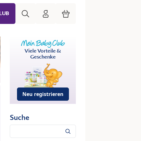
Suche
HiPP Mein Babyclub
Warenkorb
LUB
Viele Vorteile &
Geschenke
Neu registrieren
Suche
Suche