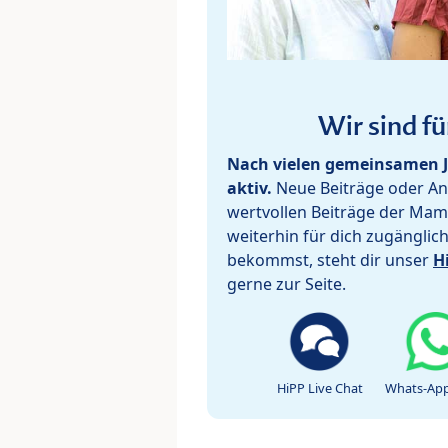
Wir sind fü
Nach vielen gemeinsamen J
aktiv.
Neue Beiträge oder Ant
wertvollen Beiträge der Mam
weiterhin für dich zugänglic
bekommst, steht dir unser
H
gerne zur Seite.
HiPP Live Chat
Whats-App