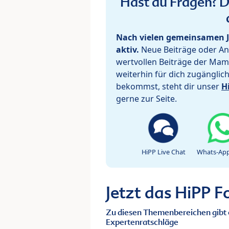
Hast du Fragen? De
Nach vielen gemeinsamen J
aktiv.
Neue Beiträge oder Ant
wertvollen Beiträge der Mam
weiterhin für dich zugänglic
bekommst, steht dir unser
H
gerne zur Seite.
HiPP Live Chat
Whats-App
Jetzt das HiPP 
Zu diesen Themenbereichen gibt 
Expertenratschläge