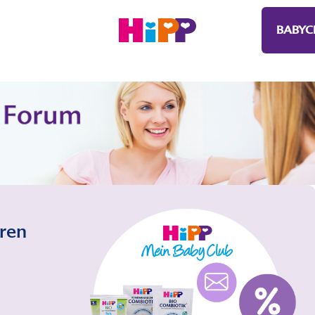
BABYC
eren