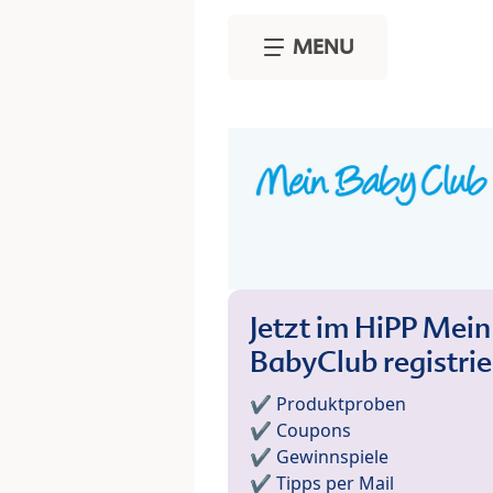
Skip to main content
MENU
Jetzt im HiPP Mein
BabyClub registri
✔️ Produktproben
✔️ Coupons
✔️ Gewinnspiele
✔️ Tipps per Mail