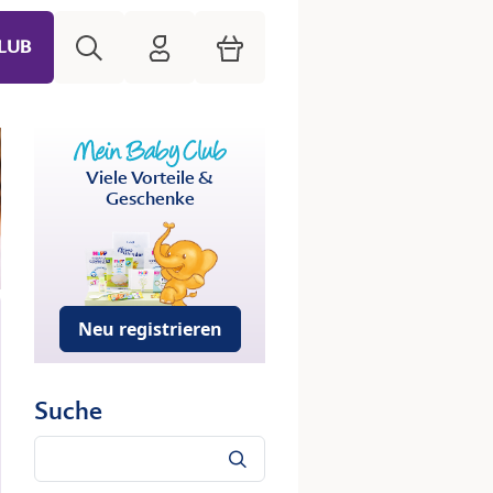
Suche
HiPP Mein Babyclub
Warenkorb
LUB
Viele Vorteile &
Geschenke
Neu registrieren
Suche
Suche