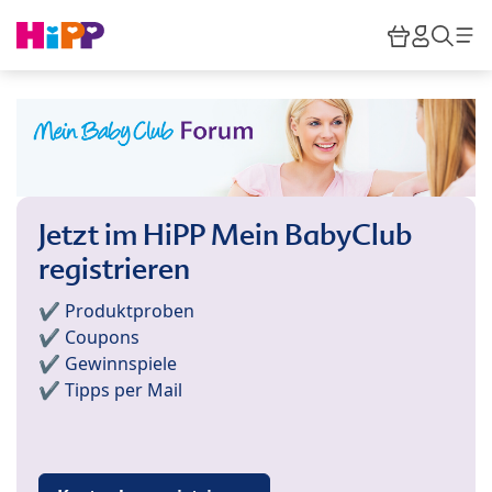
Skip to main content
Warenkor
HiPP M
Such
Jetzt im HiPP Mein BabyClub
registrieren
✔️ Produktproben
✔️ Coupons
✔️ Gewinnspiele
✔️ Tipps per Mail