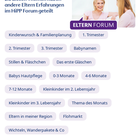
andere Eltern Erfahrungen
im HiPP Forum geteilt
Kinderwunsch & Familienplanung
1. Trimester
2. Trimester
3. Trimester
Babynamen
Stillen & Fläschchen
Das erste Gläschen
Babys Hautpflege
0-3 Monate
4-6 Monate
7-12 Monate
Kleinkinder im 2. Lebensjahr
Kleinkinder im 3. Lebensjahr
Thema des Monats
Eltern in meiner Region
Flohmarkt
Wichteln, Wanderpakete & Co