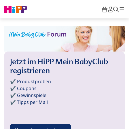
Skip to main content
Warenkor
HiPP M
Such
Jetzt im HiPP Mein BabyClub
registrieren
✔️ Produktproben
✔️ Coupons
✔️ Gewinnspiele
✔️ Tipps per Mail