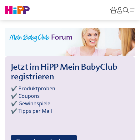
Skip to main content
Warenkor
HiPP M
Such
Jetzt im HiPP Mein BabyClub
registrieren
✔️ Produktproben
✔️ Coupons
✔️ Gewinnspiele
✔️ Tipps per Mail