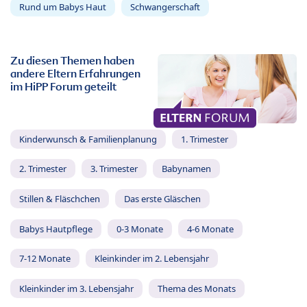
Rund um Babys Haut
Schwangerschaft
Zu diesen Themen haben
andere Eltern Erfahrungen
im HiPP Forum geteilt
Kinderwunsch & Familienplanung
1. Trimester
2. Trimester
3. Trimester
Babynamen
Stillen & Fläschchen
Das erste Gläschen
Babys Hautpflege
0-3 Monate
4-6 Monate
7-12 Monate
Kleinkinder im 2. Lebensjahr
Kleinkinder im 3. Lebensjahr
Thema des Monats